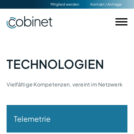
Navigation
Mitglied werden
Kontakt / Anfrage
überspringen
TECHNOLOGIEN
Vielfältige Kompetenzen, vereint im Netzwerk
Navigation
überspringen
Telemetrie