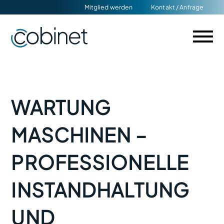
Navigation
Mitglied werden
Kontakt / Anfrage
überspringen
WARTUNG
MASCHINEN –
PROFESSIONELLE
INSTANDHALTUNG
UND