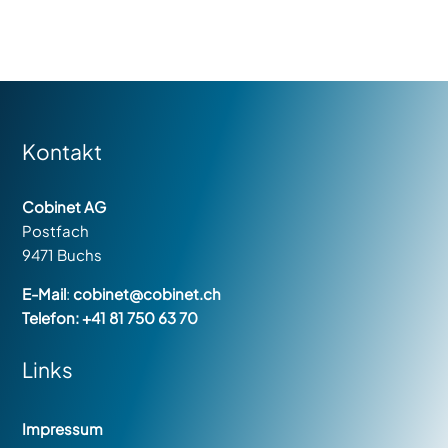
Kontakt
Cobinet AG
Postfach
9471 Buchs
E-Mail
:
cobinet@cobinet.ch
Telefon:
+41 81 750 63 70
Links
Navigation
Impressum
überspringen