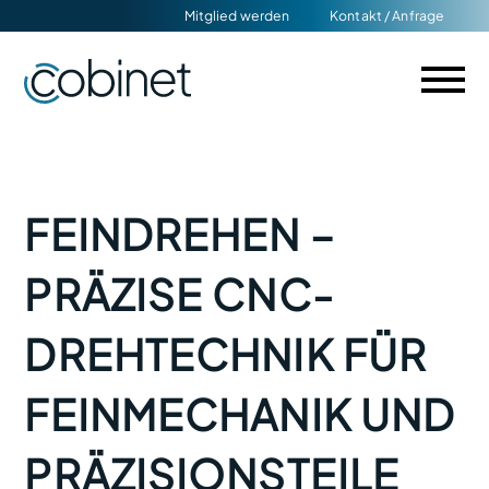
Navigation
Mitglied werden
Kontakt / Anfrage
überspringen
FEINDREHEN –
PRÄZISE CNC-
DREHTECHNIK FÜR
FEINMECHANIK UND
PRÄZISIONSTEILE