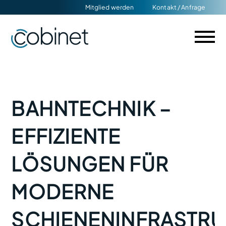
Navigation
Mitglied werden
Kontakt / Anfrage
überspringen
BAHNTECHNIK –
EFFIZIENTE
LÖSUNGEN FÜR
MODERNE
SCHIENENINFRASTRU