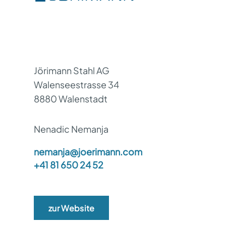
Jörimann Stahl AG
Walenseestrasse 34
8880 Walenstadt
Nenadic Nemanja
nemanja@joerimann.com
+41 81 650 24 52
zur Website