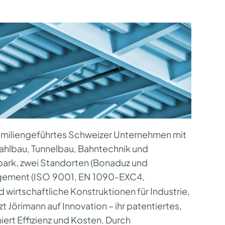
 familiengeführtes Schweizer Unternehmen mit
 Stahlbau, Tunnelbau, Bahntechnik und
ark, zwei Standorten (Bonaduz und
agement (ISO
9001, EN
1090‑EXC4,
d wirtschaftliche Konstruktionen f
ü
r Industrie,
t Jörimann auf Innovation – ihr patentiertes,
rt Effizienz und Kosten. Durch