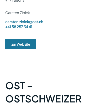
9471 Buchs
Carsten Ziolek
carsten.ziolek@ost.ch
+41 58 257 34 41
zur Website
OST –
OSTSCHWEIZER