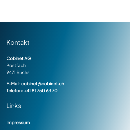
Kontakt
Cobinet AG
Postfach
9471 Buchs
E-Mail
:
cobinet@cobinet.ch
Telefon:
+41 81 750 63 70
Links
Navigation
Impressum
überspringen